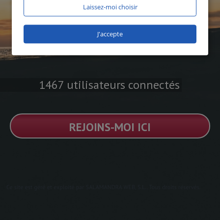
Laissez-moi choisir
J'accepte
1467 utilisateurs connectés
REJOINS-MOI ICI