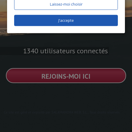
Laissez-moi choisir
J'accepte
1340 utilisateurs connectés
REJOINS-MOI ICI