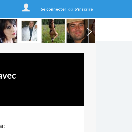
Se connecter
ou
S'inscrire
avec
l :