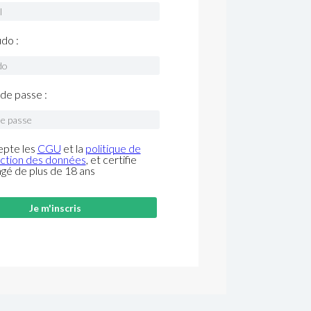
do :
de passe :
epte les
CGU
et la
politique de
ction des données
, et certifie
âgé de plus de 18 ans