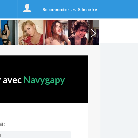
Se connecter
ou
S'inscrire
r avec
Navygapy
l :