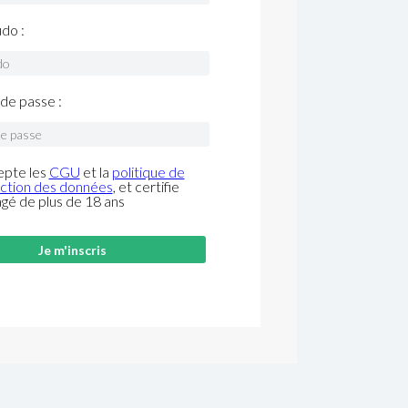
do :
de passe :
epte les
CGU
et la
politique de
ction des données
, et certifie
âgé de plus de 18 ans