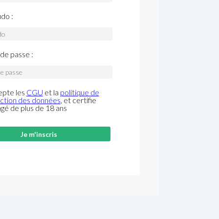
do :
de passe :
epte les
CGU
et la
politique de
ction des données
, et certifie
âgé de plus de 18 ans