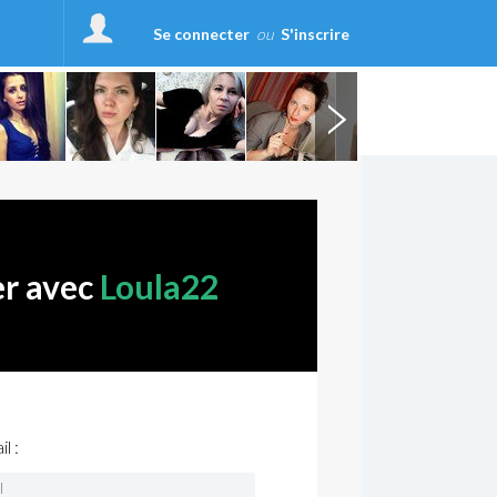
Se connecter
ou
S'inscrire
er avec
Loula22
l :