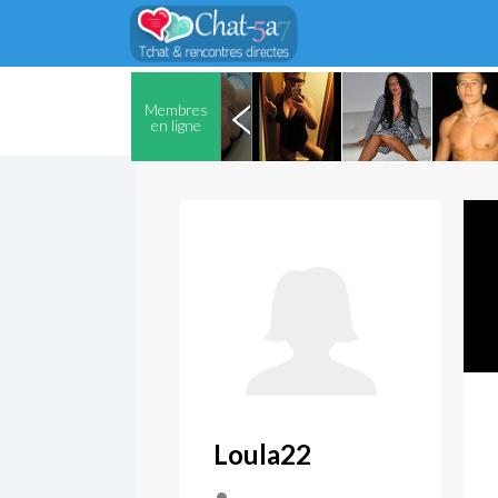
Membres
en ligne
Loula22