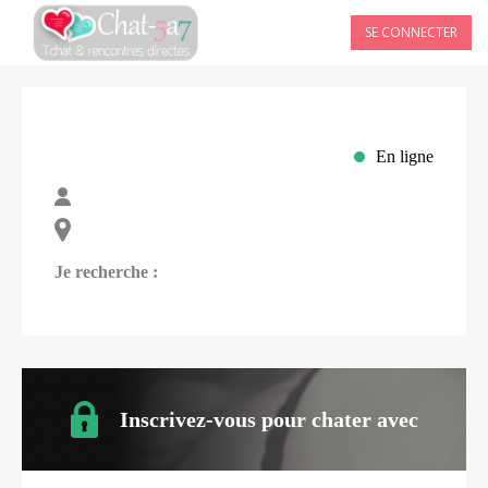
SE CONNECTER
En ligne
Je recherche :
Inscrivez-vous pour chater avec