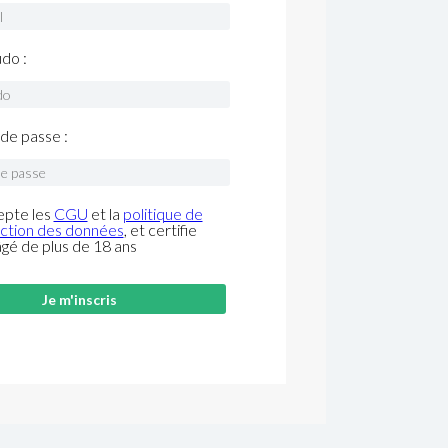
do :
de passe :
epte les
CGU
et la
politique de
ction des données
, et certifie
âgé de plus de 18 ans