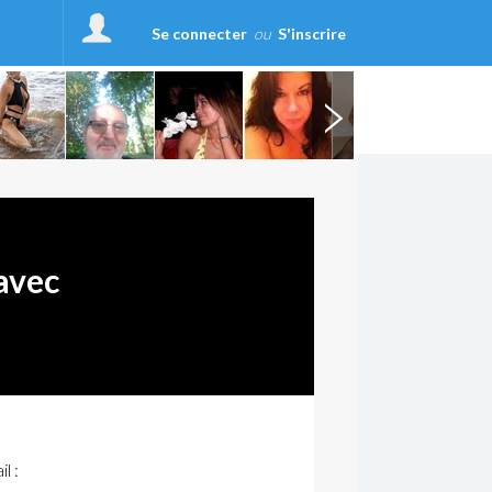
Se connecter
ou
S'inscrire
avec
l :