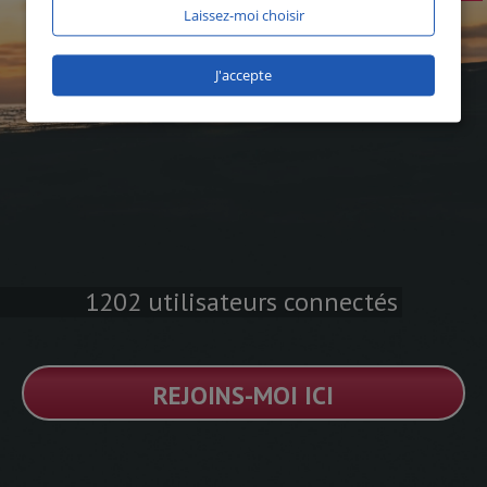
Laissez-moi choisir
J'accepte
1202 utilisateurs connectés
REJOINS-MOI ICI